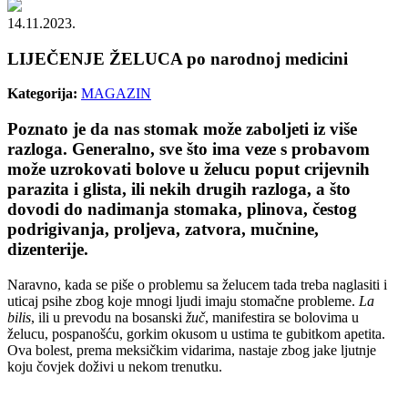
14.11.2023.
LIJEČENJE ŽELUCA po narodnoj medicini
Kategorija:
MAGAZIN
Poznato je da nas stomak može zaboljeti iz više
razloga. Generalno, sve što ima veze s probavom
može uzrokovati bolove u želucu poput crijevnih
parazita i glista, ili nekih drugih razloga, a što
dovodi do nadimanja stomaka, plinova, čestog
podrigivanja, proljeva, zatvora, mučnine,
dizenterije.
Naravno, kada se piše o problemu sa želucem tada treba naglasiti i
uticaj psihe zbog koje mnogi ljudi imaju stomačne probleme.
La
bilis
, ili u prevodu na bosanski
žuč
, manifestira se bolovima u
želucu, pospanošću, gorkim okusom u ustima te gubitkom apetita.
Ova bolest, prema meksičkim vidarima, nastaje zbog jake ljutnje
koju čovjek doživi u nekom trenutku.