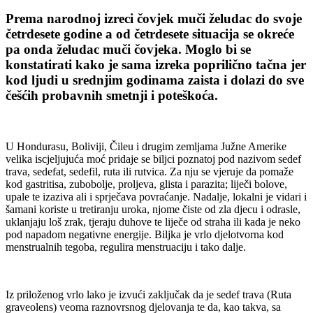
Prema narodnoj izreci čovjek muči želudac do svoje
četrdesete godine a od četrdesete situacija se okreće
pa onda želudac muči čovjeka. Moglo bi se
konstatirati kako je sama izreka poprilično tačna jer
kod ljudi u srednjim godinama zaista i dolazi do sve
češćih probavnih smetnji i poteškoća.
U Hondurasu, Boliviji, Čileu i drugim zemljama Južne Amerike
velika iscjeljujuća moć pridaje se biljci poznatoj pod nazivom sedef
trava, sedefat, sedefil, ruta ili rutvica. Za nju se vjeruje da pomaže
kod gastritisa, zubobolje, proljeva, glista i parazita; liječi bolove,
upale te izaziva ali i sprječava povraćanje. Nadalje, lokalni je vidari i
šamani koriste u tretiranju uroka, njome čiste od zla djecu i odrasle,
uklanjaju loš zrak, tjeraju duhove te liječe od straha ili kada je neko
pod napadom negativne energije. Biljka je vrlo djelotvorna kod
menstrualnih tegoba, regulira menstruaciju i tako dalje.
Iz priloženog vrlo lako je izvući zaključak da je sedef trava (Ruta
graveolens) veoma raznovrsnog djelovanja te da, kao takva, sa