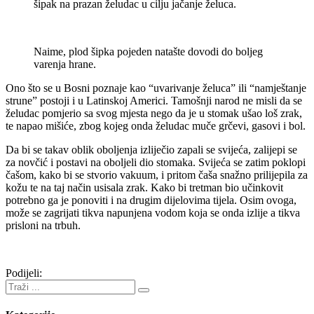
šipak na prazan želudac u cilju jačanje želuca.
Naime, plod šipka pojeden natašte dovodi do boljeg
varenja hrane.
Ono što se u Bosni poznaje kao “uvarivanje želuca” ili “namještanje
strune” postoji i u Latinskoj Americi. Tamošnji narod ne misli da se
želudac pomjerio sa svog mjesta nego da je u stomak ušao loš zrak,
te napao mišiće, zbog kojeg onda želudac muče grčevi, gasovi i bol.
Da bi se takav oblik oboljenja izliječio zapali se svijeća, zalijepi se
za novčić i postavi na oboljeli dio stomaka. Svijeća se zatim poklopi
čašom, kako bi se stvorio vakuum, i pritom čaša snažno prilijepila za
kožu te na taj način usisala zrak. Kako bi tretman bio učinkovit
potrebno ga je ponoviti i na drugim dijelovima tijela. Osim ovoga,
može se zagrijati tikva napunjena vodom koja se onda izlije a tikva
prisloni na trbuh.
Podijeli: