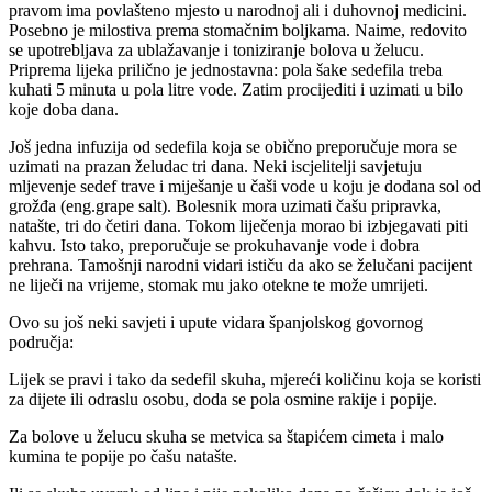
pravom ima povlašteno mjesto u narodnoj ali i duhovnoj medicini.
Posebno je milostiva prema stomačnim boljkama. Naime, redovito
se upotrebljava za ublažavanje i toniziranje bolova u želucu.
Priprema lijeka prilično je jednostavna: pola šake sedefila treba
kuhati 5 minuta u pola litre vode. Zatim procijediti i uzimati u bilo
koje doba dana.
Još jedna infuzija od sedefila koja se obično preporučuje mora se
uzimati na prazan želudac tri dana. Neki iscjelitelji savjetuju
mljevenje sedef trave i miješanje u čaši vode u koju je dodana sol od
grožđa (eng.grape salt). Bolesnik mora uzimati čašu pripravka,
natašte, tri do četiri dana. Tokom liječenja morao bi izbjegavati piti
kahvu. Isto tako, preporučuje se prokuhavanje vode i dobra
prehrana. Tamošnji narodni vidari ističu da ako se želučani pacijent
ne liječi na vrijeme, stomak mu jako otekne te može umrijeti.
Ovo su još neki savjeti i upute vidara španjolskog govornog
područja:
Lijek se pravi i tako da sedefil skuha, mjereći količinu koja se koristi
za dijete ili odraslu osobu, doda se pola osmine rakije i popije.
Za bolove u želucu skuha se metvica sa štapićem cimeta i malo
kumina te popije po čašu natašte.