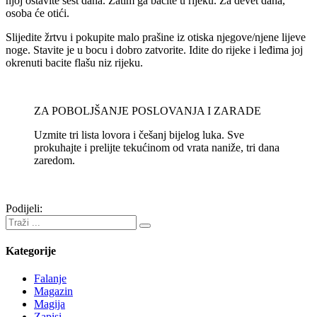
njoj ostavite šest dana. Zatim ga bacite u rijeku. Za devet dana,
osoba će otići.
Slijedite žrtvu i pokupite malo prašine iz otiska njegove/njene lijeve
noge. Stavite je u bocu i dobro zatvorite. Idite do rijeke i leđima joj
okrenuti bacite flašu niz rijeku.
ZA POBOLJŠANJE POSLOVANJA I ZARADE
Uzmite tri lista lovora i češanj bijelog luka. Sve
prokuhajte i prelijte tekućinom od vrata naniže, tri dana
zaredom.
Podijeli:
Kategorije
Falanje
Magazin
Magija
Zapisi