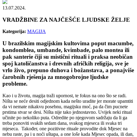
13.07.2024.
VRADŽBINE ZA NAJČEŠĆE LJUDSKE ŽELJE
Kategorija:
MAGIJA
U brazilskim magijskim kultovima poput macumbe,
kondomblea, umbande, kvimbade, palo montea ili
pak santerie čiji su mistični rituali i praksa neobičan
spoj katoličanstva i drevnih afričkih religija, sve je
vrlo živo, prepuno duhova i božanstava, a ponajviše
čarobnih rješenja za mnogobrojne ljudske
probleme.
Kao i u životu, magija traži upornost, te fokus na ono što se radi.
Ništa se neće desiti odjednom kada nešto uradite jer morate upamtiti
da vi nemate nikakvu posebnu, magijsku moć, pa da čim pucnete
prstima stvar se desi. Ništa nije tako jednostavno. Uvijek neki ritual
učinite po nekoliko puta. Odredite po njegovom sadržaju da li ga
treba ponoviti svakih sedam dana, svakog mjeseca ili svaka tri
mjeseca. Također, one pozitivne rituale provodite dok Mjesec na
nebu raste, pa i u noći uštapa, a one loše kada Mjesec opada, ili dan,