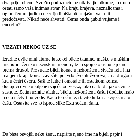
dva prije mijene. Sve što poduzmete ne otkrivajte nikome, to mora
ostati samo vaša intimna stvar. Na kraju krajeva, neznalicama i
ograničenim ljudima ne vrijedi ništa niti objašnjavati niti
predočavati. Nikad neće shvatiti. Čemu onda gubiti vrijeme i
energiju?!
VEZATI NEKOG UZ SE
Izradite dvije minijaturne lutke od bijele tkanine, mušku s muškim
imenom i žensku s ženskim imenom, te ih spojite okrenute jednu
prema drugoj. Provucite bijeli konac u nekorištenu šivaću iglu i na
manjem kraju konca zavežite pet vrlo čvrstih čvorova; a na drugom
kraju četiri čvora. Sašijte lutke i omotajte ih ostatkom konca,
dodajući dvije upaljene svijeće od voska, tako da budu jako čvrste
stisnute. Zatim uzmite glatku, bijelu, nekorištenu čašu i dodajte malo
meda i četvrtinu vode. Kada to učinite, stavite lutke sa svijećama u
čašu. Ostavite sve to ispred slike Exu sedam dana.
Da biste osvojili neku ženu, napišite njeno ime na bijeli papir i