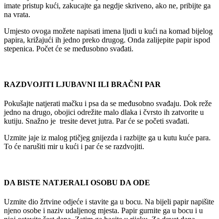
imate pristup kući, zakucajte ga negdje skriveno, ako ne, pribijte ga
na vrata.
Umjesto ovoga možete napisati imena ljudi u kući na komad bijelog
papira, križajući ih jedno preko drugog. Onda zalijepite papir ispod
stepenica. Počet će se međusobno svađati.
RAZDVOJITI LJUBAVNI ILI BRAČNI PAR
Pokušajte natjerati mačku i psa da se međusobno svađaju. Dok reže
jedno na drugo, obojici odrežite malo dlaka i čvrsto ih zatvorite u
kutiju. Snažno je tresite devet jutra. Par će se početi svađati.
Uzmite jaje iz malog ptičjeg gnijezda i razbijte ga u kutu kuće para.
To će narušiti mir u kući i par će se razdvojiti.
DA BISTE NATJERALI OSOBU DA ODE
Uzmite dio žrtvine odjeće i stavite ga u bocu. Na bijeli papir napišite
njeno osobe i naziv udaljenog mjesta. Papir gurnite ga u bocu i u