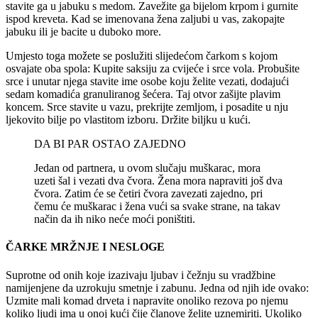
stavite ga u jabuku s medom. Zavežite ga bijelom krpom i gurnite
ispod kreveta. Kad se imenovana žena zaljubi u vas, zakopajte
jabuku ili je bacite u duboko more.
Umjesto toga možete se poslužiti slijedećom čarkom s kojom
osvajate oba spola: Kupite saksiju za cvijeće i srce vola. Probušite
srce i unutar njega stavite ime osobe koju želite vezati, dodajući
sedam komadića granuliranog šećera. Taj otvor zašijte plavim
koncem. Srce stavite u vazu, prekrijte zemljom, i posadite u nju
ljekovito bilje po vlastitom izboru. Držite biljku u kući.
DA BI PAR OSTAO ZAJEDNO
Jedan od partnera, u ovom slučaju muškarac, mora
uzeti šal i vezati dva čvora. Žena mora napraviti još dva
čvora. Zatim će se četiri čvora zavezati zajedno, pri
čemu će muškarac i žena vući sa svake strane, na takav
način da ih niko neće moći poništiti.
ČARKE MRŽNJE I NESLOGE
Suprotne od onih koje izazivaju ljubav i čežnju su vradžbine
namijenjene da uzrokuju smetnje i zabunu. Jedna od njih ide ovako:
Uzmite mali komad drveta i napravite onoliko rezova po njemu
koliko ljudi ima u onoj kući čije članove želite uznemiriti. Ukoliko