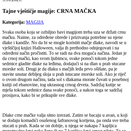
Tajne vještičje magije: CRNA MAČKA
Kategorija:
MAGIJA
Svaka osoba koja se ozbiljno bavi magijom treba uza se držati crnu
mačku. Naime, za određene obrede i prizivanja potrebne su njene
dlake i kandže. No da bi se mogle koristiti mačje dlake, navodi se u
vještičijoj knjizi Halloween, valja ih prethodno odnjegovati i na
određeni način pročistiti. To se radi na dva moguća načina. Jedan je
da crnoj mački, kao svom ljubimcu, svake ponoći tokom jedne
sedmice gladite dlake na leđima, dodajući si na dlan u prah stucane
morske soli. Drugi je da dlaku s mačjih leđa prvo ošišate, pa je
stavite unutar debljeg sloja u prah istucane morske soli. Ako je riječ
o ovom drugom načinu, tada sol s dlakama morate čuvati u posebnoj
kutiji od ebanovine, tog ukrasnog crnog drveta. Sadržaj kutije se
mješa tokom sedmice dana svake ponoći, a nakon toga se sadržaj
prosijava, kako bi se prikupile sve dlake.
Dlake crne mačke valja sitno izrezati. Zatim se bacaju u avan, u koji
se dodaju komadići osušenog šafranovog korijena, pa onda sve treba
stucati u prah. Kada se on dobije, u njega se nakapa 7 kapljica
menstrualne krvi neke žene ili po 7 kapljica krvi crnog pileta. To se