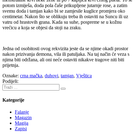
potom izmiješa, doda pola čaše prikupljene jutarnje rose, a zatim
svemu doda i tamjan kako bi se zamjesile kuglice promjera oko
centimetar. Nakon što se oblikuju treba ih ostaviti na Suncu ili uz
vatru od hrastovih grana. Kada su suhe, pospreme se u kožnu
vrećicu a koja se objesi da stoji na zraku.
Jedna od osobitosti ovog rekvizita jeste da se njime okadi prostor
nakon prizivanja demona, vila ili patuljaka. Na taj način će veza s
njima biti održana, ali oni neće ostaviti nikakve tragove niti biti
prijetnja.
Oznake:
crna mačka
,
duhovi
,
tamjan
,
Vještica
Podijeli:
Kategorije
Falanje
Magazin
Magija
Zapisi