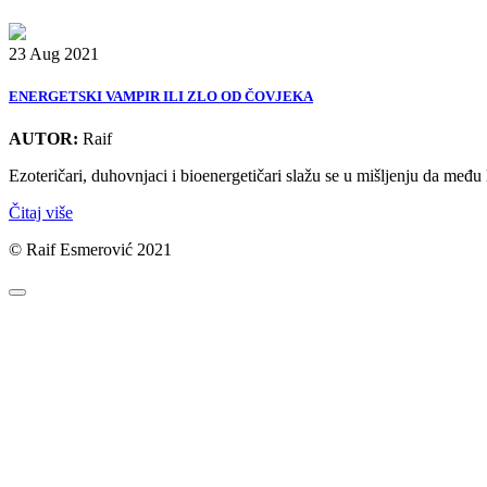
23 Aug 2021
ENERGETSKI VAMPIR ILI ZLO OD ČOVJEKA
AUTOR:
Raif
Ezoteričari, duhovnjaci i bioenergetičari slažu se u mišljenju da među 
Čitaj više
© Raif Esmerović 2021