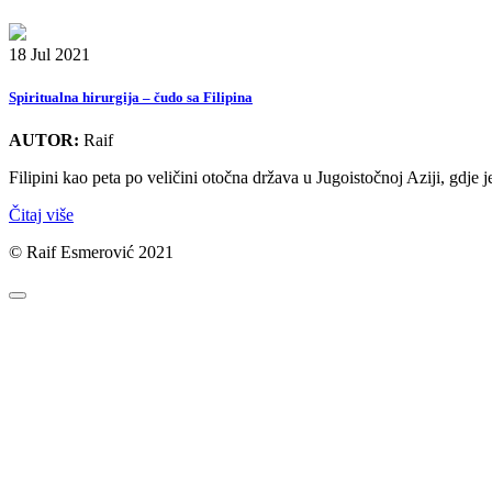
18 Jul 2021
Spiritualna hirurgija – čudo sa Filipina
AUTOR:
Raif
Filipini kao peta po veličini otočna država u Jugoistočnoj Aziji, gdje j
Čitaj više
© Raif Esmerović 2021