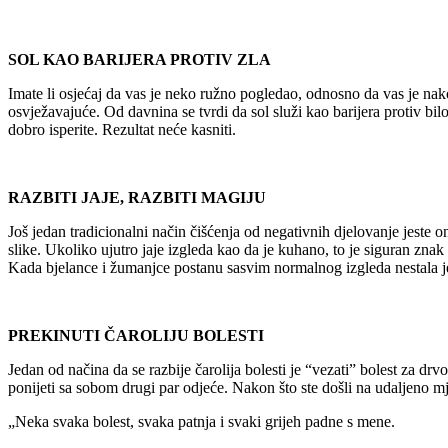
SOL KAO BARIJERA PROTIV ZLA
Imate li osjećaj da vas je neko ružno pogledao, odnosno da vas je nak
osvježavajuće. Od davnina se tvrdi da sol služi kao barijera protiv bilo
dobro isperite. Rezultat neće kasniti.
RAZBITI JAJE, RAZBITI MAGIJU
Još jedan tradicionalni način čišćenja od negativnih djelovanje jeste o
slike. Ukoliko ujutro jaje izgleda kao da je kuhano, to je siguran znak 
Kada bjelance i žumanjce postanu sasvim normalnog izgleda nestala j
PREKINUTI ČAROLIJU BOLESTI
Jedan od načina da se razbije čarolija bolesti je “vezati” bolest za dr
ponijeti sa sobom drugi par odjeće. Nakon što ste došli na udaljeno mj
„Neka svaka bolest, svaka patnja i svaki grijeh padne s mene.