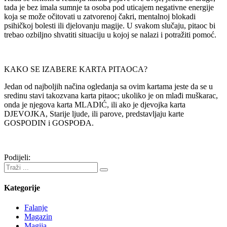
tada je bez imala sumnje ta osoba pod uticajem negativne energije
koja se može očitovati u zatvorenoj čakri, mentalnoj blokadi
psihičkoj bolesti ili djelovanju magije. U svakom slučaju, pitaoc bi
trebao ozbiljno shvatiti situaciju u kojoj se nalazi i potražiti pomoć.
KAKO SE IZABERE KARTA PITAOCA?
Jedan od najboljih načina ogledanja sa ovim kartama jeste da se u
sredinu stavi takozvana karta pitaoc; ukoliko je on mlađi muškarac,
onda je njegova karta MLADIĆ, ili ako je djevojka karta
DJEVOJKA, Starije ljude, ili parove, predstavljaju karte
GOSPODIN i GOSPOĐA.
Podijeli:
Kategorije
Falanje
Magazin
Magija