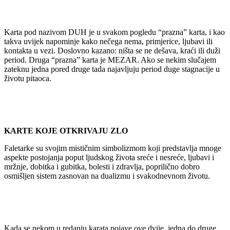
Karta pod nazivom DUH je u svakom pogledu “prazna” karta, i kao
takva uvijek napominje kako nečega nema, primjerice, ljubavi ili
kontakta u vezi. Doslovno kazano: ništa se ne dešava, kraći ili duži
period. Druga “prazna” karta je MEZAR. Ako se nekim slučajem
zateknu jedna pored druge tada najavljuju period duge stagnacije u
životu pitaoca.
KARTE KOJE OTKRIVAJU ZLO
Faletarke su svojim mističnim simbolizmom koji predstavlja mnoge
aspekte postojanja poput ljudskog života sreće i nesreće, ljubavi i
mržnje, dobitka i gubitka, bolesti i zdravlja, poprilično dobro
osmišljen sistem zasnovan na dualizmu i svakodnevnom životu.
Kada se nekom u redanju karata pojave ove dvije, jedna do druge,