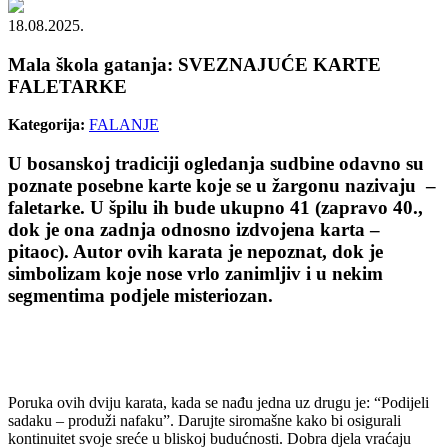
18.08.2025.
Mala škola gatanja: SVEZNAJUĆE KARTE
FALETARKE
Kategorija:
FALANJE
U bosanskoj tradiciji ogledanja sudbine odavno su
poznate posebne karte koje se u žargonu nazivaju –
faletarke. U špilu ih bude ukupno 41 (zapravo 40.,
dok je ona zadnja odnosno izdvojena karta –
pitaoc). Autor ovih karata je nepoznat, dok je
simbolizam koje nose vrlo zanimljiv i u nekim
segmentima podjele misteriozan.
Poruka ovih dviju karata, kada se nađu jedna uz drugu je: “Podijeli
sadaku – produži nafaku”. Darujte siromašne kako bi osigurali
kontinuitet svoje sreće u bliskoj budućnosti. Dobra djela vraćaju