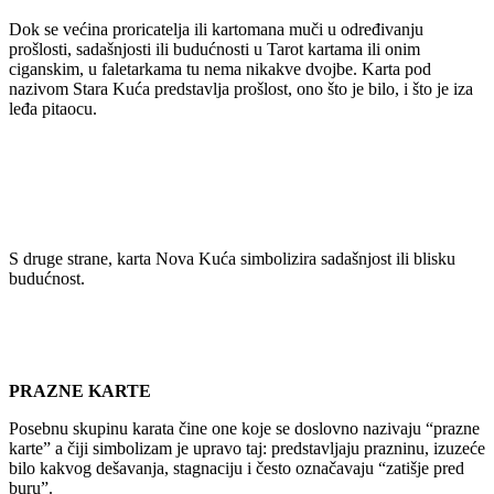
Dok se većina proricatelja ili kartomana muči u određivanju
prošlosti, sadašnjosti ili budućnosti u Tarot kartama ili onim
ciganskim, u faletarkama tu nema nikakve dvojbe. Karta pod
nazivom Stara Kuća predstavlja prošlost, ono što je bilo, i što je iza
leđa pitaocu.
S druge strane, karta Nova Kuća simbolizira sadašnjost ili blisku
budućnost.
PRAZNE KARTE
Posebnu skupinu karata čine one koje se doslovno nazivaju “prazne
karte” a čiji simbolizam je upravo taj: predstavljaju prazninu, izuzeće
bilo kakvog dešavanja, stagnaciju i često označavaju “zatišje pred
buru”.