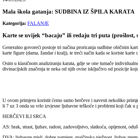
Mala škola gatanja: SUDBINA IZ ŠPILA KARATA
Kategorija:
FALANJE
Karte se uvijek “bacaju” ili redaju tri puta (prošlost,
Generalno govoreći postoje tri načina proricanja sudbine običnim karta
karte figure (dama, žandar i kralj), te treći način kada se koriste kart
Osim u klasičnom analiziranju karata, gdje se one tumače individualno 
divinacijskih značenja te neka od njih ovise isključivo od pozicije koju
U ovom primjeru koristit ćemo samo herčeve i navesti nekoliko primje
li 7 uz 3 onda su vrlo izvjesne ljubavne teškoće i problemi koji čak u
HERČEVI ILI SRCA
AS: brak, strast, ljubav, radost, zadovoljstvo, slatkoća, opijenost, oduše
DVA: ljubavne misli, dobre namjere, majčinska nježnost, ljubav prem