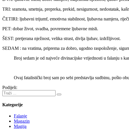
TRI: sramota, smetnja, prepreka, prekid, nesigurnost, nedostatak, kašn
ČETIRI: ljubavni trijumf, emotivna stabilnost, ljubavna namjera, riječi 
PET: dobar život, svadba, povremene ljubavne misli.
ŠEST: pretjerana nježnost, velika strast, divlja ljubav, izdržljivost.
SEDAM : na vratima, priprema za dobro, ugodno raspoloženje, sigurni
Broj sedam je od najveće divinacijske vrijednosti u falanju s ka
Ovaj fatalistički broj sam po sebi predstavlja sudbinu, pošto o
Podijeli:
Kategorije
Falanje
Magazin
Magija