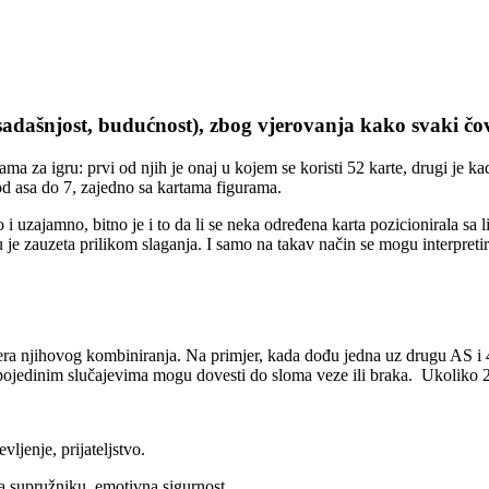
 sadašnjost, budućnost), zbog vjerovanja kako svaki čovj
ma za igru: prvi od njih je onaj u kojem se koristi 52 karte, drugi je ka
e od asa do 7, zajedno sa kartama figurama.
i uzajamno, bitno je i to da li se neka određena karta pozicionirala sa l
 je zauzeta prilikom slaganja. I samo na takav način se mogu interpretirat
ra njihovog kombiniranja. Na primjer, kada dođu jedna uz drugu AS i 4 
 pojedinim slučajevima mogu dovesti do sloma veze ili braka. Ukoliko 2 
vljenje, prijateljstvo.
a supružniku, emotivna sigurnost.