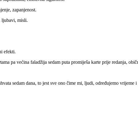
jenje, zapanjenost.
ljubavi, misli.
 efekti.
rtama pa većina faladžija sedam puta promiješa karte prije redanja, obič
buhvata sedam dana, to jest sve ono čime mi, ljudi, određujemo vrijeme i