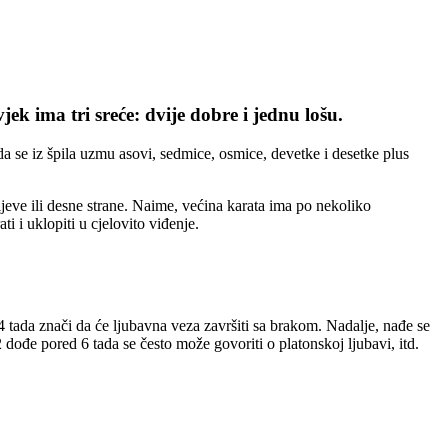
ek ima tri sreće: dvije dobre i jednu lošu.
da se iz špila uzmu asovi, sedmice, osmice, devetke i desetke plus
ijeve ili desne strane. Naime, većina karata ima po nekoliko
i i uklopiti u cjelovito viđenje.
tada znači da će ljubavna veza završiti sa brakom. Nadalje, nađe se
dođe pored 6 tada se često može govoriti o platonskoj ljubavi, itd.