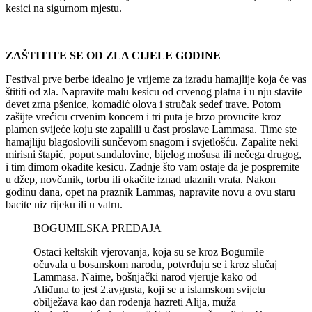
kesici na sigurnom mjestu.
ZAŠTITITE SE OD ZLA CIJELE GODINE
Festival prve berbe idealno je vrijeme za izradu hamajlije koja će vas
štititi od zla. Napravite malu kesicu od crvenog platna i u nju stavite
devet zrna pšenice, komadić olova i stručak sedef trave. Potom
zašijte vrećicu crvenim koncem i tri puta je brzo provucite kroz
plamen svijeće koju ste zapalili u čast proslave Lammasa. Time ste
hamajliju blagoslovili sunčevom snagom i svjetlošću. Zapalite neki
mirisni štapić, poput sandalovine, bijelog mošusa ili nečega drugog,
i tim dimom okadite kesicu. Zadnje što vam ostaje da je pospremite
u džep, novčanik, torbu ili okačite iznad ulaznih vrata. Nakon
godinu dana, opet na praznik Lammas, napravite novu a ovu staru
bacite niz rijeku ili u vatru.
BOGUMILSKA PREDAJA
Ostaci keltskih vjerovanja, koja su se kroz Bogumile
očuvala u bosanskom narodu, potvrđuju se i kroz slučaj
Lammasa. Naime, bošnjački narod vjeruje kako od
Aliđuna to jest 2.avgusta, koji se u islamskom svijetu
obilježava kao dan rođenja hazreti Alija, muža