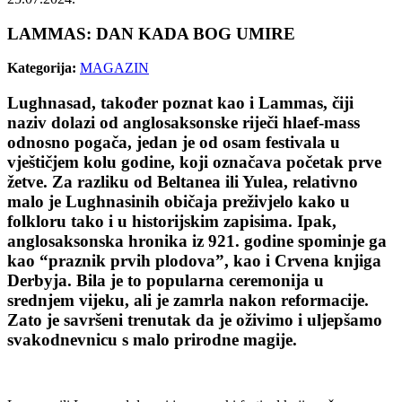
LAMMAS: DAN KADA BOG UMIRE
Kategorija:
MAGAZIN
Lughnasad, također poznat kao i Lammas, čiji
naziv dolazi od anglosaksonske riječi hlaef-mass
odnosno pogača, jedan je od osam festivala u
vještičjem kolu godine, koji označava početak prve
žetve. Za razliku od Beltanea ili Yulea, relativno
malo je Lughnasinih običaja preživjelo kako u
folkloru tako i u historijskim zapisima. Ipak,
anglosaksonska hronika iz 921. godine spominje ga
kao “praznik prvih plodova”, kao i Crvena knjiga
Derbyja. Bila je to popularna ceremonija u
srednjem vijeku, ali je zamrla nakon reformacije.
Zato je savršeni trenutak da je oživimo i uljepšamo
svakodnevnicu s malo prirodne magije.