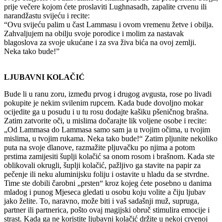
prije večere kojom ćete proslaviti Lughnasadh, zapalite crvenu ili
narandžastu svijeću i recite:
“Ovu svijeću palim u čast Lammasu i ovom vremenu žetve i obilja.
Zahvaljujem na obilju svoje porodice i molim za nastavak
blagoslova za svoje ukućane i za sva živa bića na ovoj zemlji.
Neka tako bude!”
LJUBAVNI KOLAČIĆ
Bude li u ranu zoru, između prvog i drugog avgusta, rose po livadi
pokupite je nekim svilenim rupcem. Kada bude dovoljno mokar
ocijedite ga u posudu i u tu rosu dodajte kašiku pšeničnog brašna.
Zatim zatvorite oči, u mislima dočarajte lik voljene osobe i recite:
„Od Lammasa do Lammasa samo sam ja u tvojim očima, u tvojim
mislima, u tvojim rukama. Neka tako bude!“ Zatim pljunite nekoliko
puta na svoje dlanove, razmažite pljuvačku po njima a potom
prstima zamijesiti šuplji kolačić sa onom rosom i brašnom. Kada ste
oblikovali okrugli, šuplji kolačić, pažljivo ga stavite na papir za
pečenje ili neku aluminijsku foliju i ostavite u hladu da se stvrdne.
Time ste dobili čarobni „prsten“ kroz kojeg ćete posebno u danima
mladog i punog Mjeseca gledati u osobu koju volite a čiju ljubav
jako želite. To, naravno, može biti i vaš sadašnji muž, supruga,
partner ili partnerica, pošto ovaj magijski obruč stimulira emocije i
strast. Kada ga ne koristite ljubavni kolačić držite u nekoj crvenoj