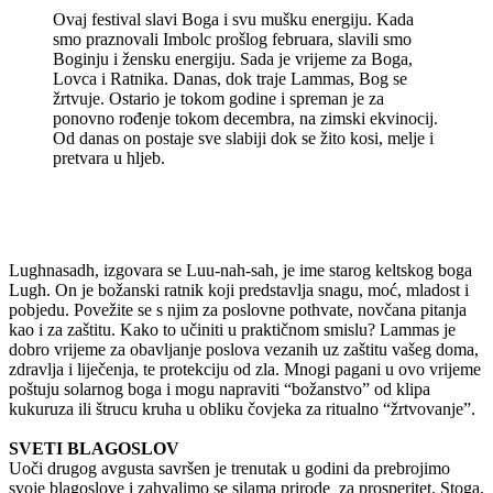
Ovaj festival slavi Boga i svu mušku energiju. Kada
smo praznovali Imbolc prošlog februara, slavili smo
Boginju i žensku energiju. Sada je vrijeme za Boga,
Lovca i Ratnika. Danas, dok traje Lammas, Bog se
žrtvuje. Ostario je tokom godine i spreman je za
ponovno rođenje tokom decembra, na zimski ekvinocij.
Od danas on postaje sve slabiji dok se žito kosi, melje i
pretvara u hljeb.
Lughnasadh, izgovara se Luu-nah-sah, je ime starog keltskog boga
Lugh. On je božanski ratnik koji predstavlja snagu, moć, mladost i
pobjedu. Povežite se s njim za poslovne pothvate, novčana pitanja
kao i za zaštitu. Kako to učiniti u praktičnom smislu? Lammas je
dobro vrijeme za obavljanje poslova vezanih uz zaštitu vašeg doma,
zdravlja i liječenja, te protekciju od zla. Mnogi pagani u ovo vrijeme
poštuju solarnog boga i mogu napraviti “božanstvo” od klipa
kukuruza ili štrucu kruha u obliku čovjeka za ritualno “žrtvovanje”.
SVETI BLAGOSLOV
Uoči drugog avgusta savršen je trenutak u godini da prebrojimo
svoje blagoslove i zahvalimo se silama prirode za prosperitet. Stoga,