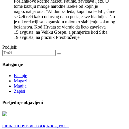
Poslanikove kćerke hazreti Fatime, završava ljeto. O
tome kazuju mnoge narodne izreke od kojih je
najpoznatija ona: “Aliđun za leđa, kaput na leđa!”, čime
se želi reći kako od ovog dana postaje sve hladnije a što
je u korelaciji sa paganskim mitom o slabljenju solarnog
božanstva. Kod Hrvata se vjeruje da ljeto završava
15.avgusta, na Veliku Gospu, a primjerice kod Srba
19.avgusta, na praznik Preobraženje.
Podijeli:
Kategorije
Falanje
Magazin
Magija
Zapisi
Posljednje objavljeni
LJETNE HIT PJESME: FOLK, ROCK, POP …