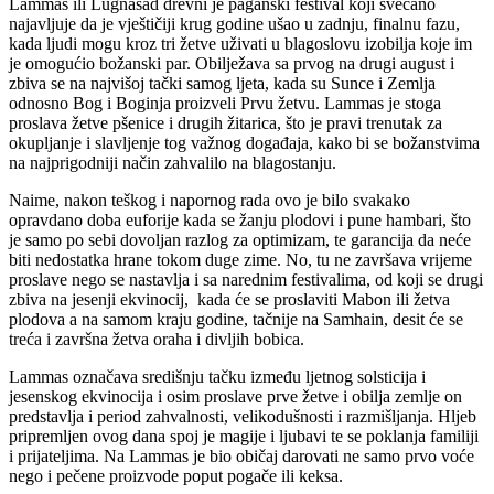
Lammas ili Lugnasad drevni je paganski festival koji svečano
najavljuje da je vještičiji krug godine ušao u zadnju, finalnu fazu,
kada ljudi mogu kroz tri žetve uživati u blagoslovu izobilja koje im
je omogućio božanski par. Obilježava sa prvog na drugi august i
zbiva se na najvišoj tački samog ljeta, kada su Sunce i Zemlja
odnosno Bog i Boginja proizveli Prvu žetvu. Lammas je stoga
proslava žetve pšenice i drugih žitarica, što je pravi trenutak za
okupljanje i slavljenje tog važnog događaja, kako bi se božanstvima
na najprigodniji način zahvalilo na blagostanju.
Naime, nakon teškog i napornog rada ovo je bilo svakako
opravdano doba euforije kada se žanju plodovi i pune hambari, što
je samo po sebi dovoljan razlog za optimizam, te garancija da neće
biti nedostatka hrane tokom duge zime. No, tu ne završava vrijeme
proslave nego se nastavlja i sa narednim festivalima, od koji se drugi
zbiva na jesenji ekvinocij, kada će se proslaviti Mabon ili žetva
plodova a na samom kraju godine, tačnije na Samhain, desit će se
treća i završna žetva oraha i divljih bobica.
Lammas označava središnju tačku između ljetnog solsticija i
jesenskog ekvinocija i osim proslave prve žetve i obilja zemlje on
predstavlja i period zahvalnosti, velikodušnosti i razmišljanja. Hljeb
pripremljen ovog dana spoj je magije i ljubavi te se poklanja familiji
i prijateljima. Na Lammas je bio običaj darovati ne samo prvo voće
nego i pečene proizvode poput pogače ili keksa.