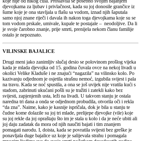
koje nije od nikog čula. Proslavila se posebno svojim bajanjem
djevojkama za ljubav i privlačnost, kada su joj donosile grančice iz
šume koje je ona stavljala u flašu sa vodom, iznad njih šaputala
samo njoj znane riječi i davala ih nakon toga djevojkama koje su se
tom vodom prskale, umivale, kupale te postajale – neodoljive. Da li
je svoje čarobno znanje, prije smrti, prenijela nekom članu familije
ostalo je nepoznato.
VILINSKE BAJALICE
Drugi meni jako zanimljiv slučaj desio se polovinom prošlog vijeka
kada je mlada djevojka od 15. godina čuvala ovce na nekoj livadi u
okolici Velike Kladuše i ne znajući “nagazila” na vilinsko kolo. Po
kazivanju odjednom je osjetila strašnu nemoć, izgubila svijest i pala
na travu. Kada se noć spustila, a ona se još uvijek nije vratila kući s
stadom, zabrinuti ukućani pošli su je tražiti i zatekli kako bez
svijesti, zapjenjenih usta, leži na livadi. U takvom stanju je ostala
naredna tri dana a onda se odjednom probudila, otvorila oči i rekla
“da zna”. Naime, kako je kasnije ispričala, dok je bila u stanju te
čudne kome dolazile su joj tri mlade, prelijepe djevojke (vile) koje
su joj rekle da joj opraštaju što im je stala u kolo i da je neće ubiti ali
joj daju zadatak da mora od njih naučiti bajati i tim znanjem
pomagati narodu. I, doista, kada se povratila svijesti bez greške je
ponavljala duge bajalice uz koje je salijevala strahu i pomagala