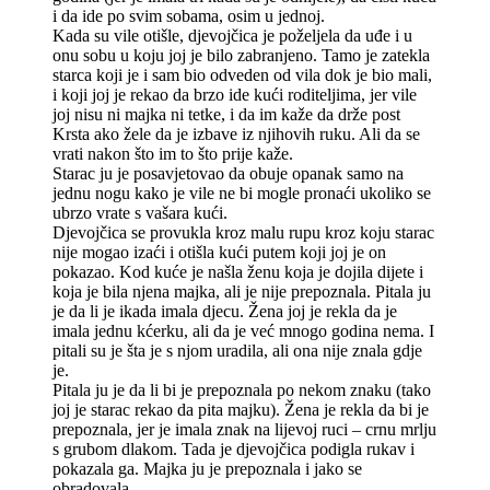
i da ide po svim sobama, osim u jednoj.
Kada su vile otišle, djevojčica je poželjela da uđe i u
onu sobu u koju joj je bilo zabranjeno. Tamo je zatekla
starca koji je i sam bio odveden od vila dok je bio mali,
i koji joj je rekao da brzo ide kući roditeljima, jer vile
joj nisu ni majka ni tetke, i da im kaže da drže post
Krsta ako žele da je izbave iz njihovih ruku. Ali da se
vrati nakon što im to što prije kaže.
Starac ju je posavjetovao da obuje opanak samo na
jednu nogu kako je vile ne bi mogle pronaći ukoliko se
ubrzo vrate s vašara kući.
Djevojčica se provukla kroz malu rupu kroz koju starac
nije mogao izaći i otišla kući putem koji joj je on
pokazao. Kod kuće je našla ženu koja je dojila dijete i
koja je bila njena majka, ali je nije prepoznala. Pitala ju
je da li je ikada imala djecu. Žena joj je rekla da je
imala jednu kćerku, ali da je već mnogo godina nema. I
pitali su je šta je s njom uradila, ali ona nije znala gdje
je.
Pitala ju je da li bi je prepoznala po nekom znaku (tako
joj je starac rekao da pita majku). Žena je rekla da bi je
prepoznala, jer je imala znak na lijevoj ruci – crnu mrlju
s grubom dlakom. Tada je djevojčica podigla rukav i
pokazala ga. Majka ju je prepoznala i jako se
obradovala.