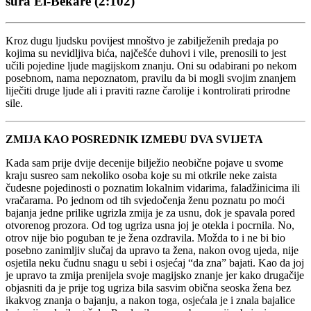
sura El-Bekare (2:102)
Kroz dugu ljudsku povijest mnoštvo je zabilježenih predaja po
kojima su nevidljiva bića, najčešće duhovi i vile, prenosili to jest
učili pojedine ljude magijskom znanju. Oni su odabirani po nekom
posebnom, nama nepoznatom, pravilu da bi mogli svojim znanjem
liječiti druge ljude ali i praviti razne čarolije i kontrolirati prirodne
sile.
ZMIJA KAO POSREDNIK IZMEĐU DVA SVIJETA
Kada sam prije dvije decenije bilježio neobične pojave u svome
kraju susreo sam nekoliko osoba koje su mi otkrile neke zaista
čudesne pojedinosti o poznatim lokalnim vidarima, faladžinicima ili
vračarama. Po jednom od tih svjedočenja ženu poznatu po moći
bajanja jedne prilike ugrizla zmija je za usnu, dok je spavala pored
otvorenog prozora. Od tog ugriza usna joj je otekla i pocrnila. No,
otrov nije bio poguban te je žena ozdravila. Možda to i ne bi bio
posebno zanimljiv slučaj da upravo ta žena, nakon ovog ujeda, nije
osjetila neku čudnu snagu u sebi i osjećaj “da zna” bajati. Kao da joj
je upravo ta zmija prenijela svoje magijsko znanje jer kako drugačije
objasniti da je prije tog ugriza bila sasvim obična seoska žena bez
ikakvog znanja o bajanju, a nakon toga, osjećala je i znala bajalice