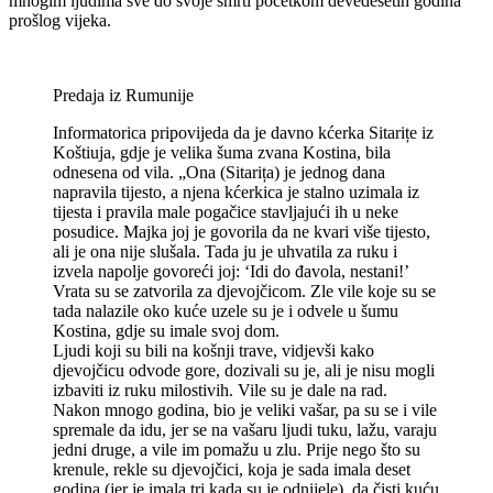
mnogim ljudima sve do svoje smrti početkom devedesetih godina
prošlog vijeka.
Predaja iz Rumunije
Informatorica pripovijeda da je davno kćerka Sitarițe iz
Koštiuja, gdje je velika šuma zvana Kostina, bila
odnesena od vila. „Ona (Sitarița) je jednog dana
napravila tijesto, a njena kćerkica je stalno uzimala iz
tijesta i pravila male pogačice stavljajući ih u neke
posudice. Majka joj je govorila da ne kvari više tijesto,
ali je ona nije slušala. Tada ju je uhvatila za ruku i
izvela napolje govoreći joj: ‘Idi do đavola, nestani!’
Vrata su se zatvorila za djevojčicom. Zle vile koje su se
tada nalazile oko kuće uzele su je i odvele u šumu
Kostina, gdje su imale svoj dom.
Ljudi koji su bili na košnji trave, vidjevši kako
djevojčicu odvode gore, dozivali su je, ali je nisu mogli
izbaviti iz ruku milostivih. Vile su je dale na rad.
Nakon mnogo godina, bio je veliki vašar, pa su se i vile
spremale da idu, jer se na vašaru ljudi tuku, lažu, varaju
jedni druge, a vile im pomažu u zlu. Prije nego što su
krenule, rekle su djevojčici, koja je sada imala deset
godina (jer je imala tri kada su je odnijele), da čisti kuću