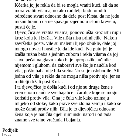
Kćerka joj je rekla da bi se mogla vratiti kući, ali da se
mora vratiti vilama, no ako roditelji budu uradili
određene stvari odnosno da drže post Krsta, da ne jedu
mrsnu hranu i da ne spavaju zajedno u istom krevetu,
pustit će je.
Djevojčica se vratila vilama, ponovo ušla kroz istu rupu
kroz koju je i izašla. Vile ništa nisu primijetile. Nakon
završetka posta, vile su malenu lijepo obukle, dale joj
mnogo novca i pustile je da ide kući. Na putu joj je
izašla ružna baba s jednim zubom i rekla vilama da joj
stave pečat na glavu kako bi je upropastile, učinile
nijemom i gluhom, da zaboravi sve što je naučila kod
vila, pošto baba nije bila sretna što su je oslobodile. Ali
jedna od vila je rekla da ne mogu ništa protiv nje, jer su
roditelji držali post Krsta.
I ta djevojčica je došla kući i od nje su druge žene s
vremenom naučile sve bajalice i čarolije koje se mogu
koristiti protiv vila. Ona je čula vile kako uzimaju
mlijeko od stoke, kako prave sve zlo na zemlji i kako se
može čarati protiv njih. Bila je to djevojčica odnosno
žena koja je naučila cijeli rumunski narod i od tada
znamo sve tajne vračanja i bajanja.
Podijeli: