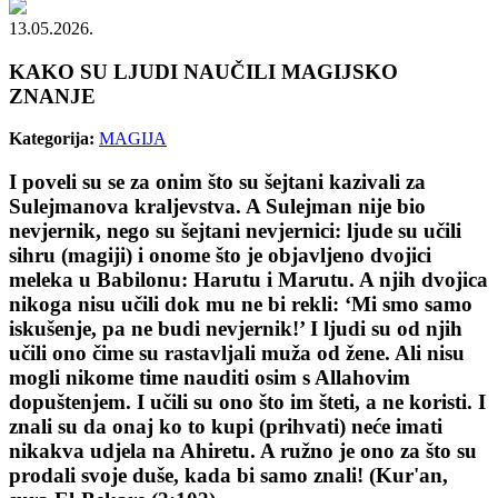
13.05.2026.
KAKO SU LJUDI NAUČILI MAGIJSKO
ZNANJE
Kategorija:
MAGIJA
I poveli su se za onim što su šejtani kazivali za
Sulejmanova kraljevstva. A Sulejman nije bio
nevjernik, nego su šejtani nevjernici: ljude su učili
sihru (magiji) i onome što je objavljeno dvojici
meleka u Babilonu: Harutu i Marutu. A njih dvojica
nikoga nisu učili dok mu ne bi rekli: ‘Mi smo samo
iskušenje, pa ne budi nevjernik!’ I ljudi su od njih
učili ono čime su rastavljali muža od žene. Ali nisu
mogli nikome time nauditi osim s Allahovim
dopuštenjem. I učili su ono što im šteti, a ne koristi. I
znali su da onaj ko to kupi (prihvati) neće imati
nikakva udjela na Ahiretu. A ružno je ono za što su
prodali svoje duše, kada bi samo znali! (Kur'an,