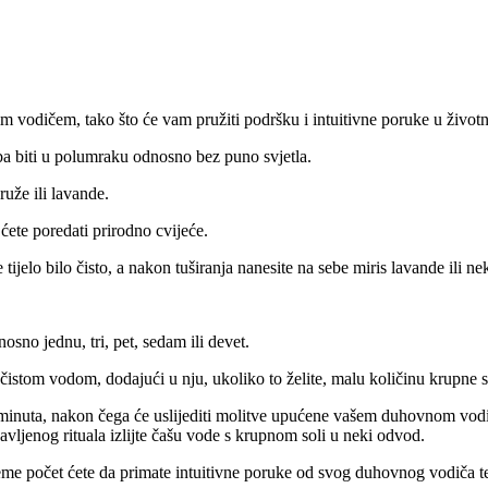
vodičem, tako što će vam pružiti podršku i intuitivne poruke u životnim
reba biti u polumraku odnosno bez puno svjetla.
ruže ili lavande.
 ćete poredati prirodno cvijeće.
e tijelo bilo čisto, a nakon tuširanja nanesite na sebe miris lavande ili 
sno jednu, tri, pet, sedam ili devet.
čistom vodom, dodajući u nju, ukoliko to želite, malu količinu krupne so
15 minuta, nakon čega će uslijediti molitve upućene vašem duhovnom vodič
avljenog rituala izlijte čašu vode s krupnom soli u neki odvod.
eme počet ćete da primate intuitivne poruke od svog duhovnog vodiča te 