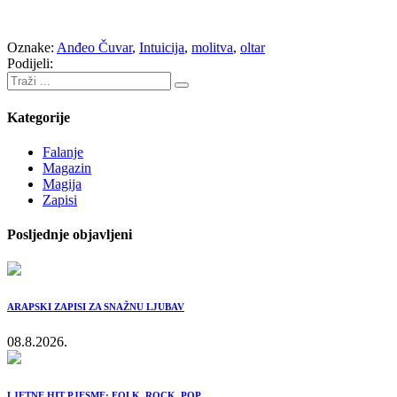
Oznake:
Anđeo Čuvar
,
Intuicija
,
molitva
,
oltar
Podijeli:
Kategorije
Falanje
Magazin
Magija
Zapisi
Posljednje objavljeni
ARAPSKI ZAPISI ZA SNAŽNU LJUBAV
08.8.2026.
LJETNE HIT PJESME: FOLK, ROCK, POP …