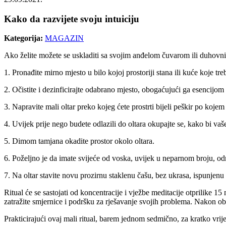
Kako da razvijete svoju intuiciju
Kategorija:
MAGAZIN
Ako želite možete se uskladiti sa svojim anđelom čuvarom ili duhovnim 
1. Pronađite mirno mjesto u bilo kojoj prostoriji stana ili kuće koje t
2. Očistite i dezinficirajte odabrano mjesto, obogaćujući ga esencijom 
3. Napravite mali oltar preko kojeg ćete prostrti bijeli peškir po kojem
4. Uvijek prije nego budete odlazili do oltara okupajte se, kako bi vaš
5. Dimom tamjana okadite prostor okolo oltara.
6. Poželjno je da imate svijeće od voska, uvijek u neparnom broju, odno
7. Na oltar stavite novu prozirnu staklenu čašu, bez ukrasa, ispunjenu 
Ritual će se sastojati od koncentracije i vježbe meditacije otprilike 
zatražite smjernice i podršku za rješavanje svojih problema. Nakon ob
Prakticirajući ovaj mali ritual, barem jednom sedmično, za kratko vrij