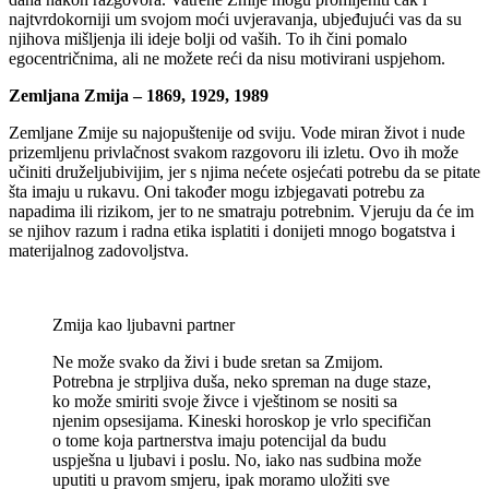
najtvrdokorniji um svojom moći uvjeravanja, ubjeđujući vas da su
njihova mišljenja ili ideje bolji od vaših. To ih čini pomalo
egocentričnima, ali ne možete reći da nisu motivirani uspjehom.
Zemljana Zmija – 1869, 1929, 1989
Zemljane Zmije su najopuštenije od sviju. Vode miran život i nude
prizemljenu privlačnost svakom razgovoru ili izletu. Ovo ih može
učiniti druželjubivijim, jer s njima nećete osjećati potrebu da se pitate
šta imaju u rukavu. Oni također mogu izbjegavati potrebu za
napadima ili rizikom, jer to ne smatraju potrebnim. Vjeruju da će im
se njihov razum i radna etika isplatiti i donijeti mnogo bogatstva i
materijalnog zadovoljstva.
Zmija kao ljubavni partner
Ne može svako da živi i bude sretan sa Zmijom.
Potrebna je strpljiva duša, neko spreman na duge staze,
ko može smiriti svoje živce i vještinom se nositi sa
njenim opsesijama. Kineski horoskop je vrlo specifičan
o tome koja partnerstva imaju potencijal da budu
uspješna u ljubavi i poslu. No, iako nas sudbina može
uputiti u pravom smjeru, ipak moramo uložiti sve