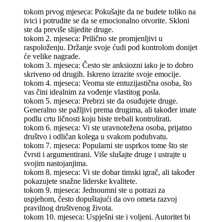
tokom prvog mjeseca: Pokušajte da ne budete toliko na
ivici i potrudite se da se emocionalno otvorite. Skloni
ste da previše slijedite druge.
tokom 2. mjeseca: Prilično ste promjenljivi u
raspoloženju. Držanje svoje ćudi pod kontrolom donijet
će velike nagrade.
tokom 3. mjeseca: Često ste anksiozni iako je to dobro
skriveno od drugih. Iskreno izrazite svoje emocije.
tokom 4. mjeseca: Veoma ste entuzijastična osoba, što
vas čini idealnim za vođenje vlastitog posla.
tokom 5. mjeseca: Prebrzi ste da osuđujete druge.
Generalno ste pažljivi prema drugima, ali također imate
podlu crtu ličnosti koju biste trebali kontrolirati.
tokom 6. mjeseca: Vi ste uravnotežena osoba, prijatno
društvo i odličan kolega u svakom poduhvatu.
tokom 7. mjeseca: Popularni ste usprkos tome što ste
čvrsti i argumentirani. Više slušajte druge i ustrajte u
svojim nastojanjima.
tokom 8. mjeseca: Vi ste dobar timski igrač, ali također
pokazujete snažne liderske kvalitete.
tokom 9. mjeseca: Jednoumni ste u potrazi za
uspjehom, često dopuštajući da ovo ometa razvoj
pravilnog društvenog života.
tokom 10. mjeseca: Uspješni ste i voljeni. Autoritet bi