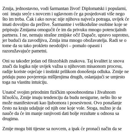
Zmija, jednostavno, vodi šarmantan život! Diplomatski i popularni,
oni imaju sreće s novcem i uglavnom će ga posjedovati više nego
što im treba. Čak i ako novac nije njihova najveća potraga, uvijek će
imati dovoljno da prežive. Šarmantne i velikodušne osobine koje se
pripisuju Zmijama omogućit će im da privuku mnogo potencijalnih
partnera. I ne, nemaju strašne zmijske oči! Dapače, upravo suprotno,
jer budući da zavodljiva, Zmija ima mnogo obožavatelja. Radi se o
tome da su tako prokleto neodoljivi – pomalo opasni i
razoružavajuće pametni.
Oni su također jedan od filozofskih znakova. Taj kvalitet iz snova
znači da logika nije uvijek važna u njihovom misaonom procesu,
radije koriste osjećaje i instinkt prilikom donošenja odluka. Zmije ne
pridaju puno povjerenja mišljenjima drugih, oslanjajući se umjesto
toga na vlastitu intuiciju.
Unatoč svojim prirodnim fizičkim sposobnostima i živahnom
ličnošću, Zmije imaju tendenciju da budu nesigurne, nešto što se
može manifestovati kao ljubomora i posesivnost. Ovo ponašanje
često na kraju udaljuje od njih one koje vole. Stoga, nužno je da
nauče da će im manje ranjivosti dati bolje rezultate u odnosu sa
drugima.
Zmije mogu biti tijesne sa novcem, a ipak će pronaći način da se