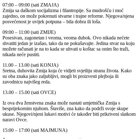
07:00 – 09:00 (sati ZMAJA)
Zmija sa daškom socijalizma i filantropije. Sa mudrošću i moć
zajedno, on može pokrenuti stvarne i trajne reforme. Njegova/njena
posvećenost je uvijek potpuna – bila dobra ili loša.
09:00 – 11:00 (sati ZMIJE)
Posesivan, zagonetan i veoma, veoma dubok. Ovo nikada nećete
shvatiti jedan je izašao, tako da ne pokušavajte. Jedina stvar na koju
možete računati je na to kada se uhvati u koštac sa onim što traži,
nikada neće pustiti.
11.00 – 13.00 (sati KONJA)
Sretna, duhovita Zmija koja će vidjeti svjetliju stranu života. Kako
su oba znaka jako zaljubljivi, mogli bi proizvesti plejboja ili
zavodnicu najvišeg reda.
13.00 – 15.00 (sati OVCE)
Iz ova dva ženstvena znaka može nastati umjetnička Zmija s
besprijekornim njuhom. Štaviše, zna kako da podrži svoje skupe
ukuse. Njegovi/njeni lukavi motivi će također biti prikriveni slatkom
naravi Ovce.
15:00 – 17:00 (sati MAJMUNA)