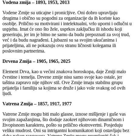
Vodena zmija – 1893, 1953, 2013
Vodene Zmije su uticajne i pronicljive. Oni dobro upravljaju
drugima i obično su pogodni za organizacije da ih koriste kao
osoblje. Prilično su motivirani i intelektualni, vrlo uporni i odlučni u
uspjehu. Imat će ono što žele, usprkos zaključku ili ishodu koji
generiraju, jer im je bitno ne samo da budu prepoznati za svoj trud,
već i da budu nagrađeni. Ljubazni su sa svojim ukućanima i
prijateljima, ali ne pokazuju ovu stranu ličnosti kolegama ili
poslovnim partnerima.
Drvena Zmija – 1905, 1965, 2025
Element Drva, kao u većini znakova horoskopa, daje Zmiji malo
čvrstine i temelja. Drvene zmije nisu samo svoje kao ostale, jer
taština zapravo nije njihov stil. Ove Zmije imaju stabilnu grupu
prijatelja i familiju sa kojima se druže i jako vole svakog od ovih
ljudi.
Vatrena Zmija – 1857, 1917, 1977
Vatrene Zmije mogu biti malo glasne, iznose mišljenje i guše vas
svojim zapažanjima, što dodaje zaokret njihovom dinamičnom i
živopisnom karakteru, pošto su prilično ekstrovertni. Posjeduju
veliku mudrost. Oni su intrigantni komunikatori koji ostavljaju bez
daha nakon razgovora. Vatrene Zmije mogu promijeniti čak i