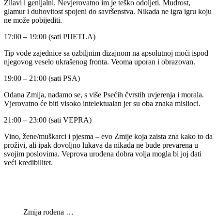
Žilavi i genijalni. Nevjerovatno im je teško odoljeti. Mudrost,
glamur i duhovitost spojeni do savršenstva. Nikada ne igra igru ​​koju
ne može pobijediti.
17:00 – 19:00 (sati PIJETLA)
Tip vođe zajednice sa ozbiljnim dizajnom na apsolutnoj moći ispod
njegovog veselo ukrašenog fronta. Veoma uporan i obrazovan.
19:00 – 21:00 (sati PSA)
Odana Zmija, nadamo se, s više Psećih čvrstih uvjerenja i morala.
Vjerovatno će biti visoko intelektualan jer su oba znaka mislioci.
21:00 – 23:00 (sati VEPRA)
Vino, žene/muškarci i pjesma – evo Zmije koja zaista zna kako to da
proživi, ​​ali ipak dovoljno lukava da nikada ne bude prevarena u
svojim poslovima. Veprova urođena dobra volja mogla bi joj dati
veći kredibilitet.
Zmija rođena …