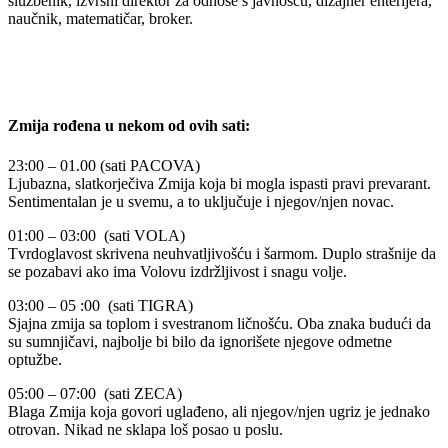
službenik, izvršni direktor za odnose s javnošću, dizajner enterijera,
naučnik, matematičar, broker.
Zmija rođena u nekom od ovih sati:
23:00 – 01.00 (sati PACOVA)
Ljubazna, slatkorječiva Zmija koja bi mogla ispasti pravi prevarant.
Sentimentalan je u svemu, a to uključuje i njegov/njen novac.
01:00 – 03:00 (sati VOLA)
Tvrdoglavost skrivena neuhvatljivošću i šarmom. Duplo strašnije da
se pozabavi ako ima Volovu izdržljivost i snagu volje.
03:00 – 05 :00 (sati TIGRA)
Sjajna zmija sa toplom i svestranom ličnošću. Oba znaka budući da
su sumnjičavi, najbolje bi bilo da ignorišete njegove odmetne
optužbe.
05:00 – 07:00 (sati ZECA)
Blaga Zmija koja govori uglađeno, ali njegov/njen ugriz je jednako
otrovan. Nikad ne sklapa loš posao u poslu.