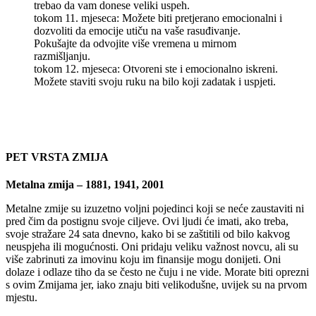
trebao da vam donese veliki uspeh.
tokom 11. mjeseca: Možete biti pretjerano emocionalni i
dozvoliti da emocije utiču na vaše rasuđivanje.
Pokušajte da odvojite više vremena u mirnom
razmišljanju.
tokom 12. mjeseca: Otvoreni ste i emocionalno iskreni.
Možete staviti svoju ruku na bilo koji zadatak i uspjeti.
PET VRSTA ZMIJA
Metalna zmija – 1881, 1941, 2001
Metalne zmije su izuzetno voljni pojedinci koji se neće zaustaviti ni
pred čim da postignu svoje ciljeve. Ovi ljudi će imati, ako treba,
svoje stražare 24 sata dnevno, kako bi se zaštitili od bilo kakvog
neuspjeha ili mogućnosti. Oni pridaju veliku važnost novcu, ali su
više zabrinuti za imovinu koju im finansije mogu donijeti. Oni
dolaze i odlaze tiho da se često ne čuju i ne vide. Morate biti oprezni
s ovim Zmijama jer, iako znaju biti velikodušne, uvijek su na prvom
mjestu.