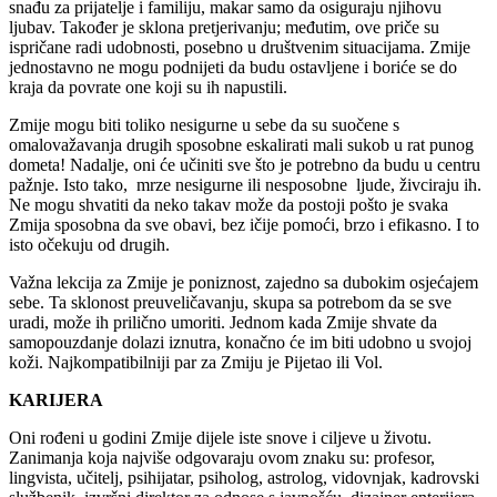
snađu za prijatelje i familiju, makar samo da osiguraju njihovu
ljubav. Također je sklona pretjerivanju; međutim, ove priče su
ispričane radi udobnosti, posebno u društvenim situacijama. Zmije
jednostavno ne mogu podnijeti da budu ostavljene i boriće se do
kraja da povrate one koji su ih napustili.
Zmije mogu biti toliko nesigurne u sebe da su suočene s
omalovažavanja drugih sposobne eskalirati mali sukob u rat punog
dometa! Nadalje, oni će učiniti sve što je potrebno da budu u centru
pažnje. Isto tako, mrze nesigurne ili nesposobne ljude, živciraju ih.
Ne mogu shvatiti da neko takav može da postoji pošto je svaka
Zmija sposobna da sve obavi, bez ičije pomoći, brzo i efikasno. I to
isto očekuju od drugih.
Važna lekcija za Zmije je poniznost, zajedno sa dubokim osjećajem
sebe. Ta sklonost preuveličavanju, skupa sa potrebom da se sve
uradi, može ih prilično umoriti. Jednom kada Zmije shvate da
samopouzdanje dolazi iznutra, konačno će im biti udobno u svojoj
koži. Najkompatibilniji par za Zmiju je Pijetao ili Vol.
KARIJERA
Oni rođeni u godini Zmije dijele iste snove i ciljeve u životu.
Zanimanja koja najviše odgovaraju ovom znaku su: profesor,
lingvista, učitelj, psihijatar, psiholog, astrolog, vidovnjak, kadrovski