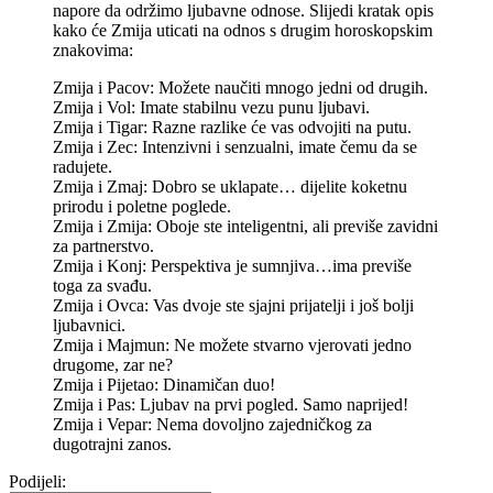
napore da održimo ljubavne odnose. Slijedi kratak opis
kako će Zmija uticati na odnos s drugim horoskopskim
znakovima:
Zmija i Pacov: Možete naučiti mnogo jedni od drugih.
Zmija i Vol: Imate stabilnu vezu punu ljubavi.
Zmija i Tigar: Razne razlike će vas odvojiti na putu.
Zmija i Zec: Intenzivni i senzualni, imate čemu da se
radujete.
Zmija i Zmaj: Dobro se uklapate… dijelite koketnu
prirodu i poletne poglede.
Zmija i Zmija: Oboje ste inteligentni, ali previše zavidni
za partnerstvo.
Zmija i Konj: Perspektiva je sumnjiva…ima previše
toga za svađu.
Zmija i Ovca: Vas dvoje ste sjajni prijatelji i još bolji
ljubavnici.
Zmija i Majmun: Ne možete stvarno vjerovati jedno
drugome, zar ne?
Zmija i Pijetao: Dinamičan duo!
Zmija i Pas: Ljubav na prvi pogled. Samo naprijed!
Zmija i Vepar: Nema dovoljno zajedničkog za
dugotrajni zanos.
Podijeli: