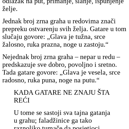
odlazak na put, primanje, slanje, ispunjenje
želje.
Jednak broj zrna graha u redovima znači
prepreku ostvarenju svih želja. Gatare u tom
slučaju govore: „Glava je tužna, srce
žalosno, ruka prazna, noge u zastoju.“
Nejednak broj zrna graha – nepar u redu –
predskazuje sve dobro, povoljno i sretno.
Tada
gatare
govore: „Glava je vesela, srce
radosno, ruka puna, noge na putu.“
KADA GATARE NE ZNAJU ŠTA
REĆI
U tome se sastoji sva tajna gatanja
u grahu;
faladžinice
ga tako
raznoliko tumače da posjetioci