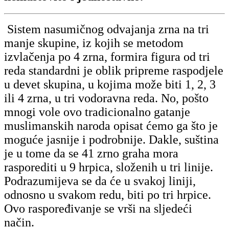
Sistem nasumičnog odvajanja zrna na tri
manje skupine, iz kojih se metodom
izvlačenja po 4 zrna, formira figura od tri
reda standardni je oblik pripreme raspodjele
u devet skupina, u kojima može biti 1, 2, 3
ili 4 zrna, u tri vodoravna reda. No, pošto
m
nogi vole ovo tradicionalno gatanje
muslimanskih naroda opisat ćemo ga što je
moguće jasnije i podrobnije. Dakle, s
uština
je u tome da se 41 zrno graha mora
rasporediti u 9 hrpica, složenih u tri linije.
Podrazumijeva se da će u svakoj liniji,
odnosno u svakom redu, biti po tri hrpice.
Ovo raspoređivanje se vrši na sljedeći
način.