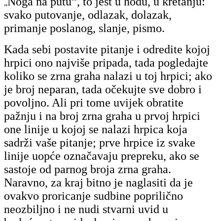
Noga na putu“
, to jest u hodu, u kretanju:
„
svako putovanje, odlazak, dolazak,
primanje poslanog, slanje, pismo.
Kada sebi postavite pitanje i odredite kojoj
hrpici ono najviše pripada, tada pogledajte
koliko se zrna graha nalazi u toj hrpici; ako
je broj neparan, tada očekujte sve dobro i
povoljno.
Ali pri tome uvijek obratite
pažnju i na broj zrna graha u prvoj hrpici
one linije u kojoj se nalazi hrpica koja
sadrži vaše pitanje; prve hrpice iz svake
linije uopće označavaju prepreku, ako se
sastoje od parnog broja zrna graha.
Naravno, za kraj bitno je naglasiti da je
ovakvo proricanje sudbine poprilično
neozbiljno i ne nudi stvarni uvid u