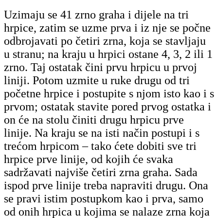
Uzimaju se 41 zrno graha i dijele na tri
hrpice, zatim se uzme prva i iz nje se počne
odbrojavati po četiri zrna, koja se stavljaju
u stranu; na kraju u hrpici ostane 4, 3, 2 ili 1
zrno. Taj ostatak čini prvu hrpicu u prvoj
liniji.
Potom uzmite u ruke drugu od tri
početne hrpice i postupite s njom isto kao i s
prvom; ostatak stavite pored prvog ostatka i
on će na stolu činiti drugu hrpicu prve
linije. Na kraju se na isti način postupi i s
trećom hrpicom – tako ćete dobiti sve tri
hrpice prve linije, od kojih će svaka
sadržavati najviše četiri zrna graha.
Sada
ispod prve linije treba napraviti drugu. Ona
se pravi istim postupkom kao i prva, samo
od onih hrpica u kojima se nalaze zrna koja