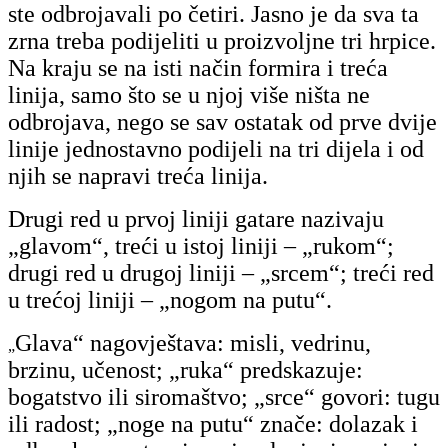
ste odbrojavali po četiri. Jasno je da sva ta
zrna treba podijeliti u proizvoljne tri hrpice.
Na kraju se na isti način formira i treća
linija, samo što se u njoj više ništa ne
odbrojava, nego se sav ostatak od prve dvije
linije jednostavno podijeli na tri dijela i od
njih se napravi treća linija.
Drugi red u prvoj liniji gatare nazivaju
„glavom“, treći u istoj liniji – „rukom“;
drugi red u drugoj liniji – „srcem“; treći red
u trećoj liniji – „nogom na putu“.
Glava“ nagovještava: misli, vedrinu,
„
brzinu, učenost; „ruka“ predskazuje:
bogatstvo ili siromaštvo; „srce“ govori: tugu
ili radost; „noge na putu“ znače: dolazak i