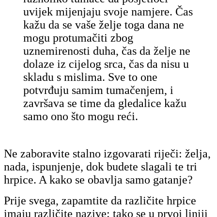
uvijek mijenjaju svoje namjere. Čas
kažu da se vaše želje toga dana ne
mogu protumačiti zbog
uznemirenosti duha, čas da želje ne
dolaze iz cijelog srca, čas da nisu u
skladu s mislima. Sve to one
potvrđuju samim tumačenjem, i
završava se time da
gledalice
kažu
samo ono što mogu reći.
Ne zaboravite stalno izgovarati riječi:
želja,
nada, ispunjenje
, dok budete slagali te tri
hrpice. A kako se obavlja samo gatanje?
Prije svega, zapamtite da različite hrpice
imaju različite nazive: tako se u prvoj liniji