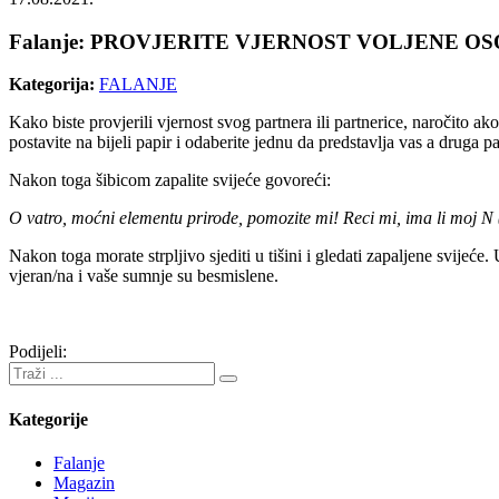
Falanje: PROVJERITE VJERNOST VOLJENE O
Kategorija:
FALANJE
Kako biste provjerili vjernost svog partnera ili partnerice, naročito ak
postavite na bijeli papir i odaberite jednu da predstavlja vas a druga pa
Nakon toga šibicom zapalite svijeće govoreći:
O vatro, moćni elementu prirode, pomozite mi! Reci mi, ima li moj N 
Nakon toga morate strpljivo sjediti u tišini i gledati zapaljene svijeće
vjeran/na i vaše sumnje su besmislene.
Podijeli:
Kategorije
Falanje
Magazin