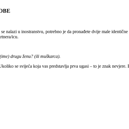
SOBE
o se nalazi u inostranstvu, potrebno je da pronađete dvije male identične 
rtnera/icu.
(ime) drugu ženu? (ili muškarca).
. Ukoliko se svijeća koja vas predstavlja prva ugasi – to je znak nevjere.