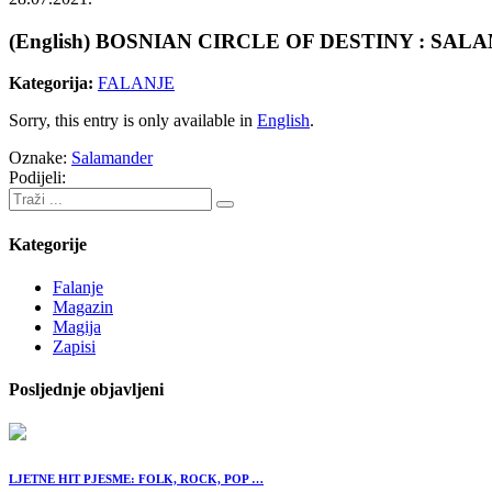
(English) BOSNIAN CIRCLE OF DESTINY : SA
Kategorija:
FALANJE
Sorry, this entry is only available in
English
.
Oznake:
Salamander
Podijeli:
Kategorije
Falanje
Magazin
Magija
Zapisi
Posljednje objavljeni
LJETNE HIT PJESME: FOLK, ROCK, POP …