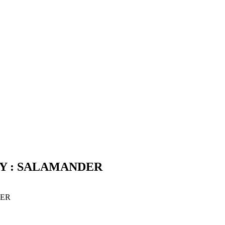
INY : SALAMANDER
DER