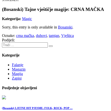
(Bosanski) Tajne vještičje magije: CRNA MAČKA
Kategorija:
Magic
Sorry, this entry is only available in
Bosanski
.
Oznake:
crna mačka
,
duhovi
,
tamjan
,
Vještica
Podijeli:
Kategorije
Falanje
Magazin
Magija
Zapisi
Posljednje objavljeni
(Bosanski) LJETNE HIT PJESME: FOLK, ROCK, POP …