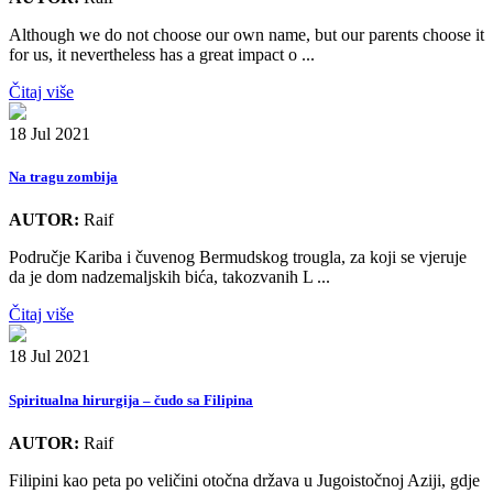
Although we do not choose our own name, but our parents choose it
for us, it nevertheless has a great impact o ...
Čitaj više
18 Jul 2021
Na tragu zombija
AUTOR:
Raif
Područje Kariba i čuvenog Bermudskog trougla, za koji se vjeruje
da je dom nadzemaljskih bića, takozvanih L ...
Čitaj više
18 Jul 2021
Spiritualna hirurgija – čudo sa Filipina
AUTOR:
Raif
Filipini kao peta po veličini otočna država u Jugoistočnoj Aziji, gdje