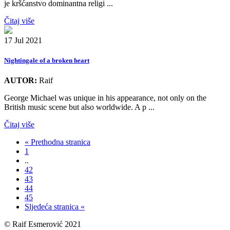
je kršćanstvo dominantna religi ...
Čitaj više
17 Jul 2021
Nightingale of a broken heart
AUTOR:
Raif
George Michael was unique in his appearance, not only on the
British music scene but also worldwide. A p ...
Čitaj više
« Prethodna stranica
1
..
42
43
44
45
Sljedeća stranica «
© Raif Esmerović 2021