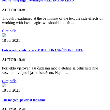
Neutralising negative energy: MELTING OF LEAD
AUTOR:
Raif
Though I explained at the beginning of the text the side effects of
working with love magic, we should note th ...
Čitaj više
18 Jul 2021
Univerzalni simbol sreće: DJETELINA SA ČETIRI LISTA
AUTOR:
Raif
Porijeklo vjerovanja u čudesnu moć djeteline sa četiri lista nije
sasvim dovoljno i jasno istraženo. Najda ...
Čitaj više
18 Jul 2021
The magical power of the name
AUTOR:
Raif