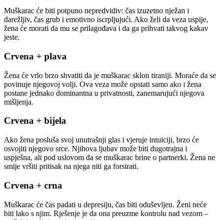
Muškarac će biti potpuno nepredvidiv: čas izuzetno nježan i
darežljiv, čas grub i emotivno iscrpljujući. Ako želi da veza uspije,
žena će morati da mu se prilagođava i da ga prihvati takvog kakav
jeste.
Crvena + plava
Žena će vrlo brzo shvatiti da je muškarac sklon tiraniji. Moraće da se
povinuje njegovoj volji. Ova veza može opstati samo ako i žena
postane jednako dominantna u privatnosti, zanemarujući njegova
mišljenja.
Crvena + bijela
Ako žena posluša svoj unutrašnji glas i vjeruje intuiciji, brzo će
osvojiti njegovo srce. Njihova ljubav može biti dugotrajna i
uspješna, ali pod uslovom da se muškarac brine o partnerki. Žena ne
smije vršiti pritisak na njega niti ga forsirati.
Crvena + crna
Muškarac će čas padati u depresiju, čas biti oduševljen. Ženi neće
biti lako s njim. Rješenje je da ona preuzme kontrolu nad vezom –