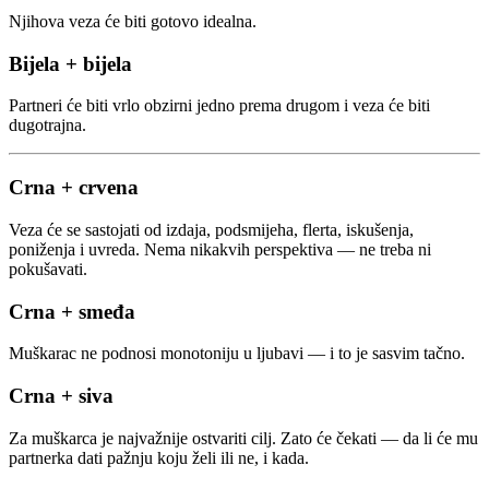
Njihova veza će biti gotovo idealna.
Bijela + bijela
Partneri će biti vrlo obzirni jedno prema drugom i veza će biti
dugotrajna.
Crna + crvena
Veza će se sastojati od izdaja, podsmijeha, flerta, iskušenja,
poniženja i uvreda. Nema nikakvih perspektiva — ne treba ni
pokušavati.
Crna + smeđa
Muškarac ne podnosi monotoniju u ljubavi — i to je sasvim tačno.
Crna + siva
Za muškarca je najvažnije ostvariti cilj. Zato će čekati — da li će mu
partnerka dati pažnju koju želi ili ne, i kada.