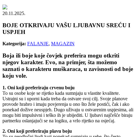
20.11.2025.
BOJE OTKRIVAJU VAŠU LJUBAVNU SREĆU I
USPJEH
Kategorija:
FALANJE
,
MAGAZIN
Boja ili boje koje čovjek preferira mogu otkriti
njegov karakter. Evo, na primjer, šta možemo
saznati o karakteru muškaraca, u zavisnosti od boje
koju vole.
1. Oni koji preferiraju crvenu boju
To su osobe koje se rijetko kada sumnjaju u vlastite kvalitete.
Ustrajni su i uporni kada treba da ostvare svoj cilj. Svoje planove
provode hrabro i imaju povjerenja u ono što žele postići, čak i ako
ponekad dožive neuspjeh. Dugo uživaju u ostvarenim uspjesima, ali
mogu biti impulsivni i teško ih je ubijediti. U ljubavi najčešće biraju
partnerku oslanjajući se na logiku, a vrlo rijetko na osjećaj.
2. Oni koji preferiraju plavu boju
To su neodlučni ljudi koji ponekad sumnjaju u sebe, što često