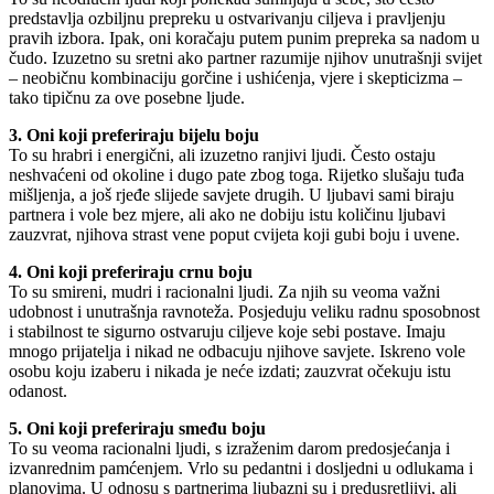
predstavlja ozbiljnu prepreku u ostvarivanju ciljeva i pravljenju
pravih izbora. Ipak, oni koračaju putem punim prepreka sa nadom u
čudo. Izuzetno su sretni ako partner razumije njihov unutrašnji svijet
– neobičnu kombinaciju gorčine i ushićenja, vjere i skepticizma –
tako tipičnu za ove posebne ljude.
3. Oni koji preferiraju bijelu boju
To su hrabri i energični, ali izuzetno ranjivi ljudi. Često ostaju
neshvaćeni od okoline i dugo pate zbog toga. Rijetko slušaju tuđa
mišljenja, a još rjeđe slijede savjete drugih. U ljubavi sami biraju
partnera i vole bez mjere, ali ako ne dobiju istu količinu ljubavi
zauzvrat, njihova strast vene poput cvijeta koji gubi boju i uvene.
4. Oni koji preferiraju crnu boju
To su smireni, mudri i racionalni ljudi. Za njih su veoma važni
udobnost i unutrašnja ravnoteža. Posjeduju veliku radnu sposobnost
i stabilnost te sigurno ostvaruju ciljeve koje sebi postave. Imaju
mnogo prijatelja i nikad ne odbacuju njihove savjete. Iskreno vole
osobu koju izaberu i nikada je neće izdati; zauzvrat očekuju istu
odanost.
5. Oni koji preferiraju smeđu boju
To su veoma racionalni ljudi, s izraženim darom predosjećanja i
izvanrednim pamćenjem. Vrlo su pedantni i dosljedni u odlukama i
planovima. U odnosu s partnerima ljubazni su i predusretljivi, ali