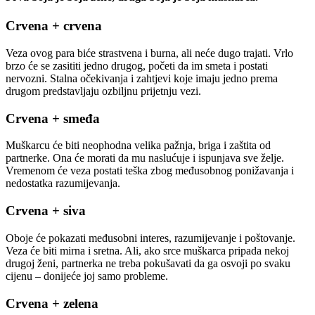
Crvena + crvena
Veza ovog para biće strastvena i burna, ali neće dugo trajati. Vrlo
brzo će se zasititi jedno drugog, početi da im smeta i postati
nervozni. Stalna očekivanja i zahtjevi koje imaju jedno prema
drugom predstavljaju ozbiljnu prijetnju vezi.
Crvena + smeđa
Muškarcu će biti neophodna velika pažnja, briga i zaštita od
partnerke. Ona će morati da mu naslućuje i ispunjava sve želje.
Vremenom će veza postati teška zbog međusobnog ponižavanja i
nedostatka razumijevanja.
Crvena + siva
Oboje će pokazati međusobni interes, razumijevanje i poštovanje.
Veza će biti mirna i sretna. Ali, ako srce muškarca pripada nekoj
drugoj ženi, partnerka ne treba pokušavati da ga osvoji po svaku
cijenu – donijeće joj samo probleme.
Crvena + zelena