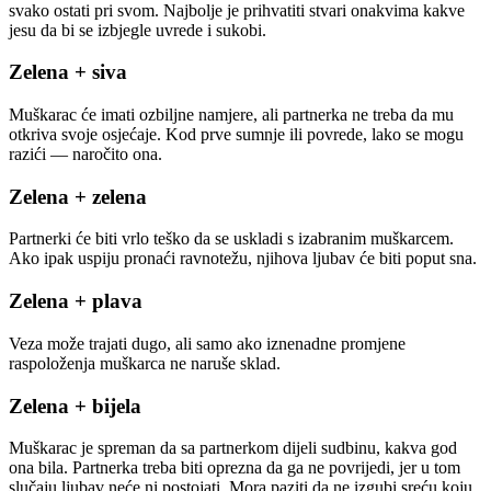
svako ostati pri svom. Najbolje je prihvatiti stvari onakvima kakve
jesu da bi se izbjegle uvrede i sukobi.
Zelena + siva
Muškarac će imati ozbiljne namjere, ali partnerka ne treba da mu
otkriva svoje osjećaje. Kod prve sumnje ili povrede, lako se mogu
razići — naročito ona.
Zelena + zelena
Partnerki će biti vrlo teško da se uskladi s izabranim muškarcem.
Ako ipak uspiju pronaći ravnotežu, njihova ljubav će biti poput sna.
Zelena + plava
Veza može trajati dugo, ali samo ako iznenadne promjene
raspoloženja muškarca ne naruše sklad.
Zelena + bijela
Muškarac je spreman da sa partnerkom dijeli sudbinu, kakva god
ona bila. Partnerka treba biti oprezna da ga ne povrijedi, jer u tom
slučaju ljubav neće ni postojati. Mora paziti da ne izgubi sreću koju