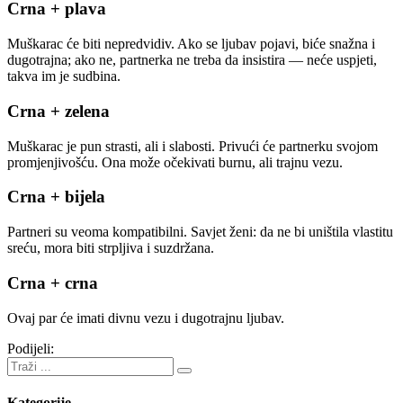
Crna + plava
Muškarac će biti nepredvidiv. Ako se ljubav pojavi, biće snažna i
dugotrajna; ako ne, partnerka ne treba da insistira — neće uspjeti,
takva im je sudbina.
Crna + zelena
Muškarac je pun strasti, ali i slabosti. Privući će partnerku svojom
promjenjivošću. Ona može očekivati burnu, ali trajnu vezu.
Crna + bijela
Partneri su veoma kompatibilni. Savjet ženi: da ne bi uništila vlastitu
sreću, mora biti strpljiva i suzdržana.
Crna + crna
Ovaj par će imati divnu vezu i dugotrajnu ljubav.
Podijeli:
Kategorije