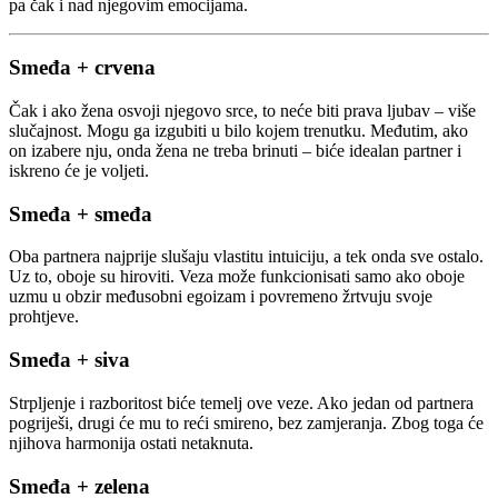
pa čak i nad njegovim emocijama.
Smeđa + crvena
Čak i ako žena osvoji njegovo srce, to neće biti prava ljubav – više
slučajnost. Mogu ga izgubiti u bilo kojem trenutku. Međutim, ako
on izabere nju, onda žena ne treba brinuti – biće idealan partner i
iskreno će je voljeti.
Smeđa + smeđa
Oba partnera najprije slušaju vlastitu intuiciju, a tek onda sve ostalo.
Uz to, oboje su hiroviti. Veza može funkcionisati samo ako oboje
uzmu u obzir međusobni egoizam i povremeno žrtvuju svoje
prohtjeve.
Smeđa + siva
Strpljenje i razboritost biće temelj ove veze. Ako jedan od partnera
pogriješi, drugi će mu to reći smireno, bez zamjeranja. Zbog toga će
njihova harmonija ostati netaknuta.
Smeđa + zelena