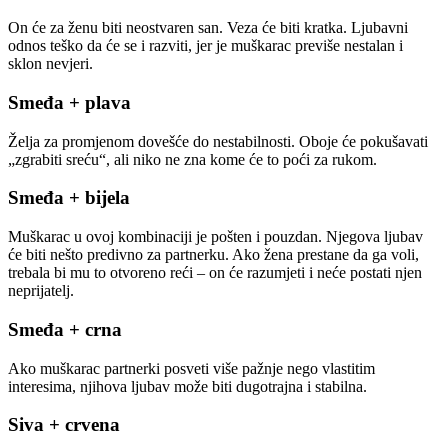
On će za ženu biti neostvaren san. Veza će biti kratka. Ljubavni
odnos teško da će se i razviti, jer je muškarac previše nestalan i
sklon nevjeri.
Smeđa + plava
Želja za promjenom dovešće do nestabilnosti. Oboje će pokušavati
„zgrabiti sreću“, ali niko ne zna kome će to poći za rukom.
Smeđa + bijela
Muškarac u ovoj kombinaciji je pošten i pouzdan. Njegova ljubav
će biti nešto predivno za partnerku. Ako žena prestane da ga voli,
trebala bi mu to otvoreno reći – on će razumjeti i neće postati njen
neprijatelj.
Smeđa + crna
Ako muškarac partnerki posveti više pažnje nego vlastitim
interesima, njihova ljubav može biti dugotrajna i stabilna.
Siva + crvena