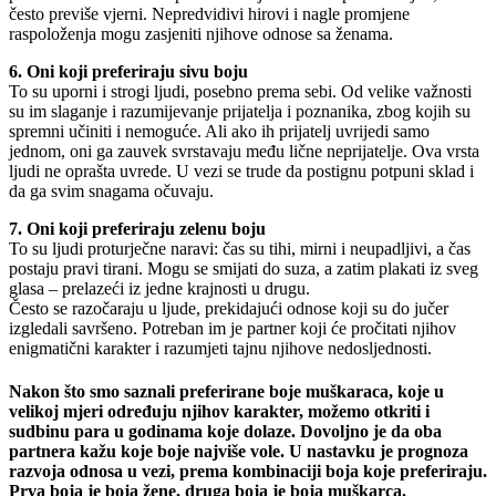
često previše vjerni. Nepredvidivi hirovi i nagle promjene
raspoloženja mogu zasjeniti njihove odnose sa ženama.
6. Oni koji preferiraju sivu boju
To su uporni i strogi ljudi, posebno prema sebi. Od velike važnosti
su im slaganje i razumijevanje prijatelja i poznanika, zbog kojih su
spremni učiniti i nemoguće. Ali ako ih prijatelj uvrijedi samo
jednom, oni ga zauvek svrstavaju među lične neprijatelje. Ova vrsta
ljudi ne oprašta uvrede. U vezi se trudе da postignu potpuni sklad i
da ga svim snagama očuvaju.
7. Oni koji preferiraju zelenu boju
To su ljudi proturječne naravi: čas su tihi, mirni i neupadljivi, a čas
postaju pravi tirani. Mogu se smijati do suza, a zatim plakati iz sveg
glasa – prelazeći iz jedne krajnosti u drugu.
Često se razočaraju u ljude, prekidajući odnose koji su do jučer
izgledali savršeno. Potreban im je partner koji će pročitati njihov
enigmatični karakter i razumjeti tajnu njihove nedosljednosti.
Nakon što smo saznali preferirane boje muškaraca, koje u
velikoj mjeri određuju njihov karakter, možemo otkriti i
sudbinu para u godinama koje dolaze. Dovoljno je da oba
partnera kažu koje boje najviše vole. U nastavku je prognoza
razvoja odnosa u vezi, prema kombinaciji boja koje preferiraju.
Prva boja je boja žene, druga boja je boja muškarca.