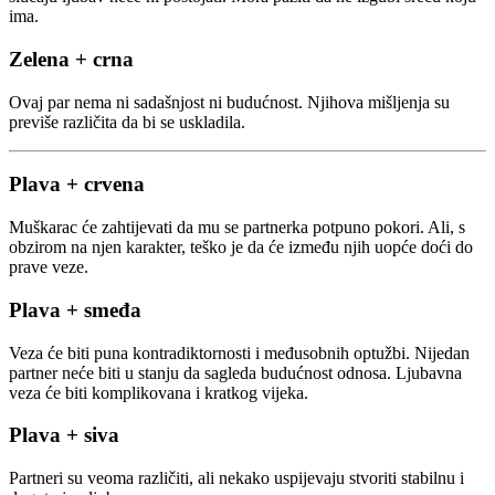
ima.
Zelena + crna
Ovaj par nema ni sadašnjost ni budućnost. Njihova mišljenja su
previše različita da bi se uskladila.
Plava + crvena
Muškarac će zahtijevati da mu se partnerka potpuno pokori. Ali, s
obzirom na njen karakter, teško je da će između njih uopće doći do
prave veze.
Plava + smeđa
Veza će biti puna kontradiktornosti i međusobnih optužbi. Nijedan
partner neće biti u stanju da sagleda budućnost odnosa. Ljubavna
veza će biti komplikovana i kratkog vijeka.
Plava + siva
Partneri su veoma različiti, ali nekako uspijevaju stvoriti stabilnu i