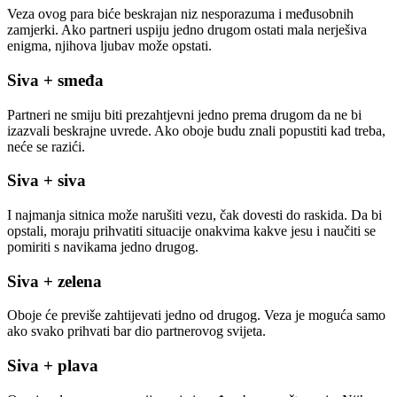
Veza ovog para biće beskrajan niz nesporazuma i međusobnih
zamjerki. Ako partneri uspiju jedno drugom ostati mala nerješiva
enigma, njihova ljubav može opstati.
Siva + smeđa
Partneri ne smiju biti prezahtjevni jedno prema drugom da ne bi
izazvali beskrajne uvrede. Ako oboje budu znali popustiti kad treba,
neće se razići.
Siva + siva
I najmanja sitnica može narušiti vezu, čak dovesti do raskida. Da bi
opstali, moraju prihvatiti situacije onakvima kakve jesu i naučiti se
pomiriti s navikama jedno drugog.
Siva + zelena
Oboje će previše zahtijevati jedno od drugog. Veza je moguća samo
ako svako prihvati bar dio partnerovog svijeta.
Siva + plava