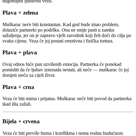
dugotrajnu ljubavnu vezu.
Plava + zelena
Muškarac neće biti konstantan. Kad god bude imao problem,
dolaziće partnerki po podršku. Ona ne smije pasti u zamku
sažaljenja, jer on je zapravo vješt zavodnik koji želi doći do cilja po
svaku cijenu. Veza će joj postati emotivna i fizička tortura.
Plava + plava
Ovaj odnos biće pun uzvišenih emocija. Partnerka će ponekad
pomisliti da će ljubav iznenada nestati, ali neće — muškarac će joj
donijeti sreću za cijeli život.
Plava + crna
Veza će biti mirna i prijatna. Muškarac neće biti povod da partnerka
ikad išta zažali.
Bijela + crvena
Veza će biti previše burna i konfliktna i nema realnu budućnost.