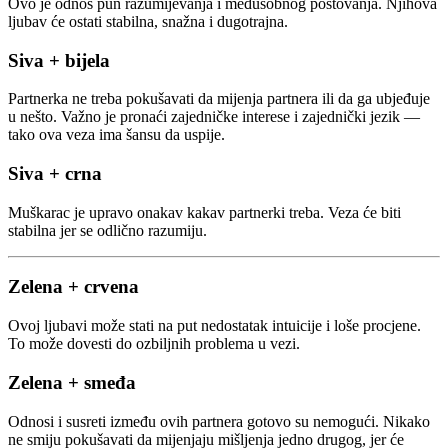
Ovo je odnos pun razumijevanja i međusobnog poštovanja. Njihova
ljubav će ostati stabilna, snažna i dugotrajna.
Siva + bijela
Partnerka ne treba pokušavati da mijenja partnera ili da ga ubjeđuje
u nešto. Važno je pronaći zajedničke interese i zajednički jezik —
tako ova veza ima šansu da uspije.
Siva + crna
Muškarac je upravo onakav kakav partnerki treba. Veza će biti
stabilna jer se odlično razumiju.
Zelena + crvena
Ovoj ljubavi može stati na put nedostatak intuicije i loše procjene.
To može dovesti do ozbiljnih problema u vezi.
Zelena + smeđa
Odnosi i susreti između ovih partnera gotovo su nemogući. Nikako
ne smiju pokušavati da mijenjaju mišljenja jedno drugog, jer će